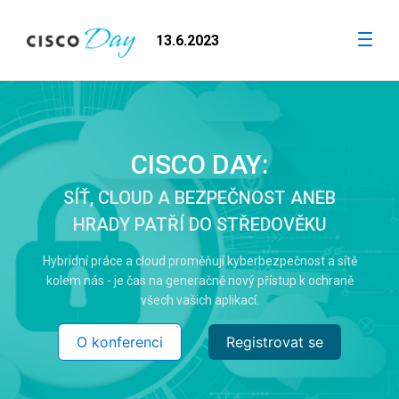
13.6.2023
CISCO DAY:
SÍŤ, CLOUD A BEZPEČNOST ANEB
HRADY PATŘÍ DO STŘEDOVĚKU
Hybridní práce a cloud proměňují kyberbezpečnost a sítě
kolem nás - je čas na generačně nový přístup k ochraně
všech vašich aplikací.
O konferenci
Registrovat se